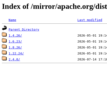
Index of /mirror/apache.org/dis
Name
Last modified
Parent Directory
1.4.26/
1.6.23/
1.8.26/
1.22.24/
2.4.0/