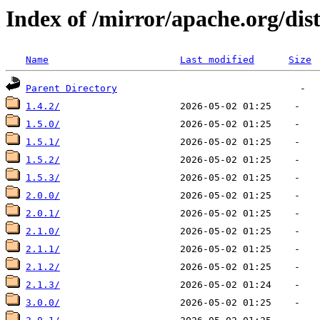
Index of /mirror/apache.org/dist
Name
Last modified
Size
Parent Directory
1.4.2/
1.5.0/
1.5.1/
1.5.2/
1.5.3/
2.0.0/
2.0.1/
2.1.0/
2.1.1/
2.1.2/
2.1.3/
3.0.0/