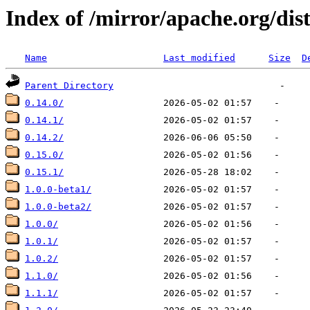
Index of /mirror/apache.org/dis
Name
Last modified
Size
D
Parent Directory
0.14.0/
0.14.1/
0.14.2/
0.15.0/
0.15.1/
1.0.0-beta1/
1.0.0-beta2/
1.0.0/
1.0.1/
1.0.2/
1.1.0/
1.1.1/